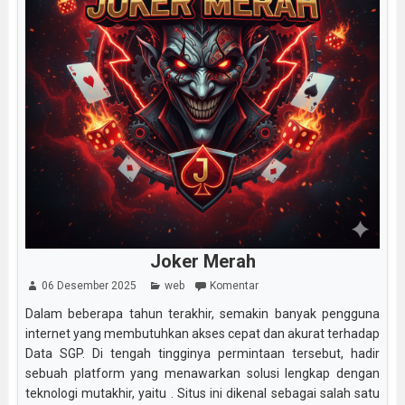
Joker Merah
06 Desember 2025
web
Komentar
Dalam beberapa tahun terakhir, semakin banyak pengguna
internet yang membutuhkan akses cepat dan akurat terhadap
Data SGP. Di tengah tingginya permintaan tersebut, hadir
sebuah platform yang menawarkan solusi lengkap dengan
teknologi mutakhir, yaitu . Situs ini dikenal sebagai salah satu