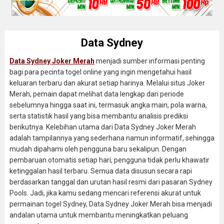
Data Sydney
Data Sydney Joker Merah
menjadi sumber informasi penting
bagi para pecinta togel online yang ingin mengetahui hasil
keluaran terbaru dan akurat setiap harinya. Melalui situs Joker
Merah, pemain dapat melihat data lengkap dari periode
sebelumnya hingga saat ini, termasuk angka main, pola warna,
serta statistik hasil yang bisa membantu analisis prediksi
berikutnya. Kelebihan utama dari Data Sydney Joker Merah
adalah tampilannya yang sederhana namun informatif, sehingga
mudah dipahami oleh pengguna baru sekalipun. Dengan
pembaruan otomatis setiap hari, pengguna tidak perlu khawatir
ketinggalan hasil terbaru. Semua data disusun secara rapi
berdasarkan tanggal dan urutan hasil resmi dari pasaran Sydney
Pools. Jadi, jika kamu sedang mencari referensi akurat untuk
permainan togel Sydney, Data Sydney Joker Merah bisa menjadi
andalan utama untuk membantu meningkatkan peluang