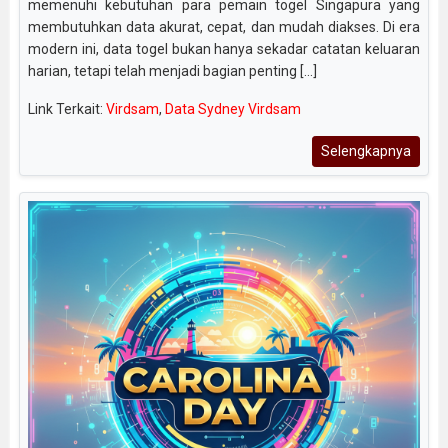
memenuhi kebutuhan para pemain togel Singapura yang
membutuhkan data akurat, cepat, dan mudah diakses. Di era
modern ini, data togel bukan hanya sekadar catatan keluaran
harian, tetapi telah menjadi bagian penting [...]
Link Terkait:
Virdsam
,
Data Sydney Virdsam
Selengkapnya