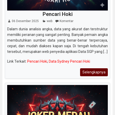
Pencari Hoki
06 Desember 2025
web
Komentar
Dalam dunia analisis angka, data yang akurat dan terstruktur
memiliki peranan yang sangat penting. Banyak pemain angka
membutuhkan sumber data yang benar-benar terpercaya,
cepat, dan mudah diakses kapan saja. Di tengah kebutuhan
tersebut, merupakan web penyedia aplikasi Data SGP yang [...]
Link Terkait:
Pencari Hoki
,
Data Sydney Pencari Hoki
Selengkapnya