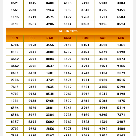
0623
1845
0488
4896
2490
5938
3084
1663
2580
2964
5935
3640
8215
9452
1196
8719
4575
1472
9263
7211
6584
3899
8567
4206
8314
0868
9826
0524
TAHUN 2025
SEN
SEL
RAB
KAM
JUM
SAB
MIN
6704
0928
3556
7180
0151
4520
1462
8310
2047
3880
4707
3454
5379
6998
4652
7591
8004
9379
0594
4510
6074
4462
7596
3647
5307
4794
7951
9165
0418
3368
1301
3447
4738
1123
2679
2036
5707
4739
5378
1071
6920
0515
7613
2887
2635
5012
6621
3465
5290
9709
0983
8548
0260
4096
6247
8198
1031
0938
5968
9802
3684
5208
1875
6394
4560
3881
8044
3796
4098
5419
6586
3067
3384
0793
6160
9395
7371
8957
5394
5602
9960
7823
1730
3987
2709
9663
2856
5073
7609
9492
4080
7395
6115
5387
4359
3701
7152
5367