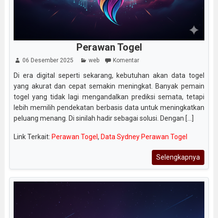
Perawan Togel
06 Desember 2025
web
Komentar
Di era digital seperti sekarang, kebutuhan akan data togel
yang akurat dan cepat semakin meningkat. Banyak pemain
togel yang tidak lagi mengandalkan prediksi semata, tetapi
lebih memilih pendekatan berbasis data untuk meningkatkan
peluang menang. Di sinilah hadir sebagai solusi. Dengan [...]
Link Terkait:
Perawan Togel
,
Data Sydney Perawan Togel
Selengkapnya