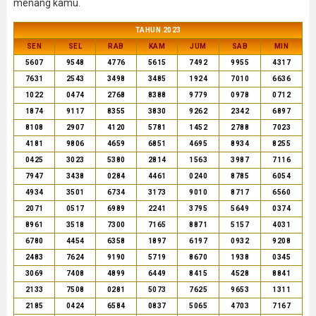
menang kamu.
TAHUN 2023
SEN
SEL
RAB
KAM
JUM
SAB
MIN
5607
9548
4776
5615
7492
9955
4317
7631
2543
3498
3485
1924
7010
6636
1022
0474
2768
8388
9779
0978
0712
1874
9117
8355
3830
9262
2342
6897
8108
2907
4120
5781
1452
2788
7023
4181
9806
4659
6851
4695
8934
8255
0425
3023
5380
2814
1563
3987
7116
7947
3438
0284
4461
0240
8785
6054
4934
3501
6734
3173
9010
8717
6560
2071
0517
6989
2241
3795
5649
0374
8961
3518
7300
7165
8871
5157
4031
6780
4454
6358
1897
6197
0932
9208
2483
7624
9190
5719
8670
1938
0345
3069
7408
4899
6449
8415
4528
8841
2133
7508
0281
5073
7625
9653
1311
2185
0424
6584
0837
5065
4703
7167