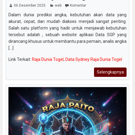
06 Desember 2025
web
Komentar
Dalam dunia prediksi angka, kebutuhan akan data yang
akurat, cepat, dan mudah diakses menjadi sangat penting.
Salah satu platform yang hadir untuk menjawab kebutuhan
tersebut adalah , sebuah website aplikasi Data SGP yang
dirancang khusus untuk membantu para pemain, analis angka
[...]
Link Terkait:
Raja Dunia Togel
,
Data Sydney Raja Dunia Togel
Selengkapnya