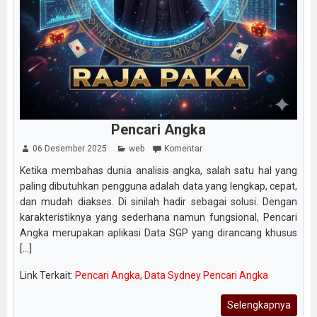
Pencari Angka
06 Desember 2025
web
Komentar
Ketika membahas dunia analisis angka, salah satu hal yang
paling dibutuhkan pengguna adalah data yang lengkap, cepat,
dan mudah diakses. Di sinilah hadir sebagai solusi. Dengan
karakteristiknya yang sederhana namun fungsional, Pencari
Angka merupakan aplikasi Data SGP yang dirancang khusus
[...]
Link Terkait:
Pencari Angka
,
Data Sydney Pencari Angka
Selengkapnya