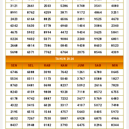
3121
2661
2503
5286
0748
3541
4080
8991
8762
4259
3871
9172
4864
3251
2423
6164
8825
6506
2491
9525
4670
6342
5630
0778
6960
1404
3086
2340
4675
5902
8994
4472
9434
3625
5841
0224
9402
5071
9084
2240
9928
6801
2668
4814
7386
0845
9438
8603
8523
5698
6371
7762
6764
2075
8546
4309
TAHUN 2024
SEN
SEL
RAB
KAM
JUM
SAB
MIN
6746
6088
3090
7642
1261
6780
0645
5534
0311
1173
5040
3767
0588
1827
8763
0481
0698
8237
5092
2616
7820
8243
4159
9808
9320
7118
8572
6755
6178
9742
0887
7232
3677
5769
6483
4322
3415
6020
3317
4107
5072
7498
2195
6515
1544
4757
5643
0405
5973
6532
7267
7530
5887
6928
6875
4966
8437
3948
0182
3793
6475
0296
8344