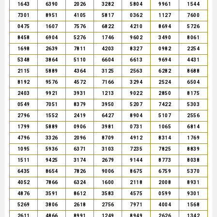
1643
6390
2026
3282
5804
9961
1544
7301
8951
4105
5817
0362
1127
7600
0475
1607
7576
6822
4210
8694
5726
8458
6904
5276
1746
9602
3490
8061
1698
2639
7811
4203
8327
0982
2254
5348
3864
5110
6604
6613
9694
4431
2115
5889
4364
3125
2563
6282
8688
8192
9576
4572
7166
3294
2524
6504
2403
9921
3931
1213
9022
2850
8175
0549
7051
8379
3950
5207
7422
5303
2796
1552
2419
6427
8904
5107
2556
1799
5889
0906
3981
0731
1065
6814
4796
3326
2096
8709
4912
8314
1769
1095
5936
6371
3103
7235
7825
8839
1511
9425
3174
2679
9144
8773
8038
6435
8654
7826
9006
8675
6759
5370
4052
7866
6324
1600
2118
2008
8931
4876
3591
8612
3583
4575
0599
9301
5269
3806
2618
2756
7971
4004
1568
2611
4866
8991
1249
8949
2626
1342