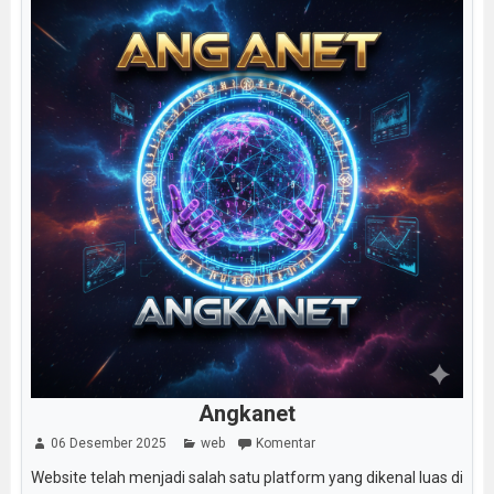
Angkanet
06 Desember 2025
web
Komentar
Website telah menjadi salah satu platform yang dikenal luas di