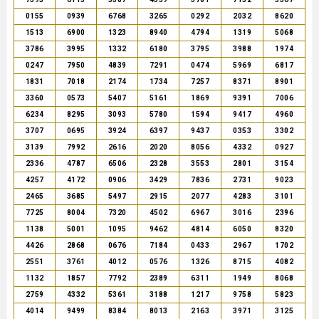
0155
0939
6768
3265
0292
2032
8620
1513
6900
1323
8940
4794
1319
5068
3786
3995
1332
6180
3795
3988
1974
0247
7950
4839
7291
0474
5969
6817
1831
7018
2174
1734
7257
8371
8901
3360
0573
5407
5161
1869
9391
7006
6234
8295
3093
5780
1594
9417
4960
3707
0695
3924
6397
9437
0353
3302
3139
7992
2616
2020
8056
4332
0927
2336
4787
6506
2328
3553
2801
3154
4257
4172
0906
3429
7836
2731
9023
2465
3685
5497
2915
2077
4283
3101
7725
8004
7320
4502
6967
3016
2396
1138
5001
1095
9462
4814
6050
8320
4426
2868
0676
7184
0433
2967
1702
2551
3761
4012
0576
1326
8715
4082
1132
1857
7792
2389
6311
1949
8068
2759
4332
5361
3188
1217
9758
5823
4014
9499
8384
8013
2163
3971
3125