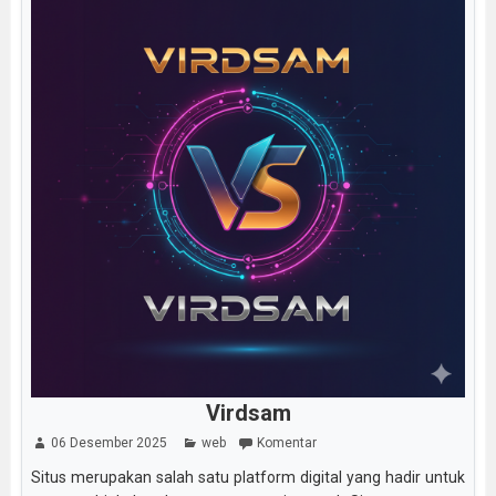
Virdsam
06 Desember 2025
web
Komentar
Situs merupakan salah satu platform digital yang hadir untuk