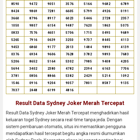
8590
9472
9051
3576
5166
9682
6789
8424
9869
7281
6605
5799
4926
0191
3660
8796
8917
6023
5446
2728
2357
1050
9807
6154
9487
7620
1863
5075
0833
7576
4651
5706
1715
0495
9689
5265
7916
0639
3250
9737
8445
4113
9453
6860
9177
2013
1484
9890
4139
0376
6934
9606
7628
3782
9893
7683
5206
8652
5164
5302
7985
9408
4205
5694
3402
2380
4782
2394
6163
7706
3781
0856
8866
5382
2429
5214
1092
1546
0916
9204
9057
7801
8587
9135
7037
2448
6199
4816
Result Data Sydney Joker Merah Tercepat
Result Data Sydney Joker Merah Tercepat menghadirkan hasil
keluaran togel Sydney secara real-time tanpa jeda. Dengan
sistem pembaruan otomatis, situs ini memastikan pengguna
mendapatkan hasil tercepat begitu angka resmi diumumkan